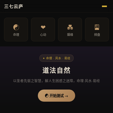
三七云庐
☯
❤
💑
🎴
命理
心动
姻缘
排盘
✦ 命理 · 风水 · 易经
道法自然
以圣者先驱之智慧，解人生困惑之迷障，命理·风水·易经
☯ 开始测试 →