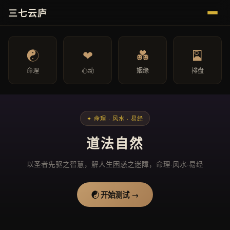
三七云庐
☯
❤
💑
🎴
命理
心动
姻缘
排盘
✦ 命理 · 风水 · 易经
道法自然
以圣者先驱之智慧，解人生困惑之迷障，命理·风水·易经
☯ 开始测试 →