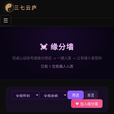
☯
三七云庐
☰
首页
命理
💓 缘分墙
风水
完成心动信号或缘分测试 → 一键入库 → 让有缘人发现你
已有 1 位有缘人入库
生肖日程
经典
筛选
重置
案例
💖 加入缘分墙
关于我们