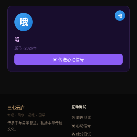
他
哦
哦
属马 · 2026年
💓 传送心动信号
三七云庐
互动测试
命理 · 风水 · 易经 · 国学
🎯 命理测试
传承千年易学智慧，弘扬中华传统
💓 心动信号
文化。
💑 缘分测试