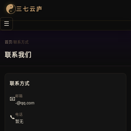
☯
三七云庐
☰
首页
首页
/
联系方式
命理
联系我们
风水
生肖日程
联系方式
邮箱
📧
经典
-@qq.com
案例
电话
📞
暂无
关于我们